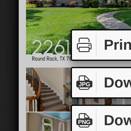
Prin
Dow
JPG
Dow
PNG